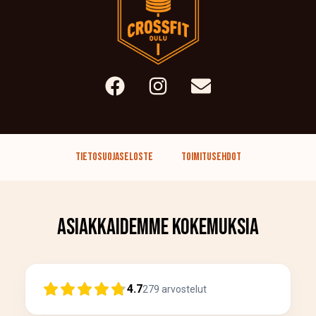
Tietosuojaseloste
Toimitusehdot
Asiakkaidemme kokemuksia
4.7
279
arvostelut