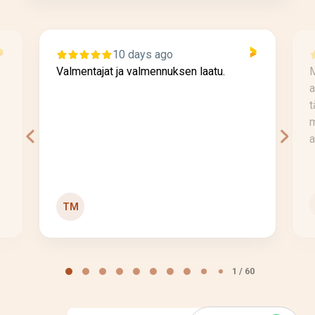
10 days ago
Valmentajat ja valmennuksen laatu.
M
a
t
m
a
TM
Page
1
1 / 60
of
60