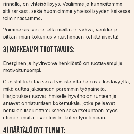
rinnalla, on yhteisöllisyys. Vaalimme ja kunnioitamme
sitä tarkasti, sekä huomioimme yhteisöllisyyden kaikessa
toiminnassamme.
Voimme siis sanoa, että meillä on vahva, vankka ja
pitkän linjan kokemus yhteishengen kehittämisestä!
3) Korkeampi Tuottavuus:
Energinen ja hyvinvoiva henkilöstö on tuottavampi ja
motivoituneempi.
CrossFit kehittää sekä fyysistä että henkistä kestävyyttä,
mikä auttaa jaksamaan paremmin työpaineita.
Harjoitukset tuovat ihmiselle hyvänolon tunteen ja
antavat onnistumisen kokemuksia, jotka peilaavat
henkilön itseluottamukseen sekä itsetuntoon myös
elämän muilla osa-alueilla, kuten työelämään.
4) Räätälöidyt Tunnit: