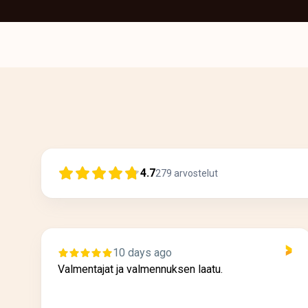
4.7
279
arvostelut
10 days ago
Valmentajat ja valmennuksen laatu.
s