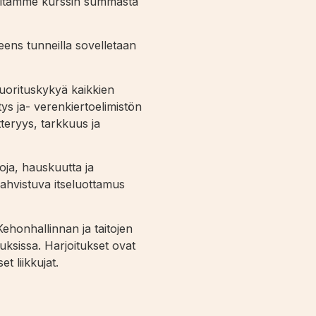
vitämme kurssin summasta
eens tunneilla sovelletaan
suorituskykyä kaikkien
 ja- verenkiertoelimistön
teryys, tarkkuus ja
noja, hauskuutta ja
vahvistuva itseluottamus
Kehonhallinnan ja taitojen
uksissa. Harjoitukset ovat
t liikkujat.