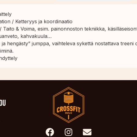
ttely
ion / Ketteryys ja koordinaatio
 / Taito & Voima, esim. painonnoston tekniikka, käsilläseison
leuanveto, kahvakuula…
 ja hengästy” jumppa, vaihteleva sykettä nostattava treeni o
iiminä.
dyttely
You
.