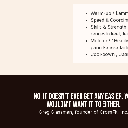
Warm-up / Lämmi
Speed & Coordinat
Skills & Strength
rengasliikkeet, 
Metcon / ”Hikoile
parin kanssa tai t
Cool-down / Jääh
No, it doesn’t ever get any easier. 
wouldn’t want it to either.
Greg Glassman, founder of CrossFit, Inc