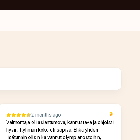
2 months ago
Valmentaja oli asiantunteva, kannustava ja ohjeisti
S
hyvin. Ryhmän koko oli sopiva. Ehkä yhden
v
lisätunnin olisin kaivannut olympianostoihin,