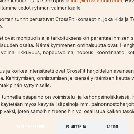
esken kauden. Laita sähköpostia
info@crossfitoulu.com
. Hy
itämme tiedot ryhmän valmentajalle.
uorten tunnit perustuvat CrossFit -konseptiin, joka Kids ja T
a.
et ovat monipuolisia ja tarkoituksena on parantaa ihmisen 
suuden osalta. Nämä kymmenen ominaisuutta ovat: Hengitys
 voima, liikkuvuus, nopeusvoima, nopeus, koordinaatio, ket
us ja korkea intensiteetti ovat CrossFit harjoittelun avainsa
a. Kehittymisen, onnistumisen ja itsensä ylittämisen kautta 
ntakipinän syttymiselle.
 tunneilla pääpaino on voimistelu- ja kehonpainoliikkeissä. 
a käytetään myös kevyitä lisäpainoja mm. painonnostoharjoit
pivaksi, joten samoihin treeneihin voi osallistua kaiken tasoise
Tuntien rakenne
Palautteita
Action