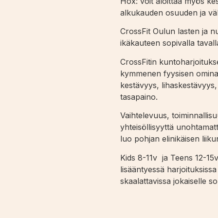
Hox: voit aloittaa myös k
alkukauden osuuden ja väl
CrossFit Oulun lasten ja n
ikäkauteen sopivalla tavall
CrossFitin kuntoharjoituks
kymmenen fyysisen ominai
kestävyys, lihaskestävyys,
tasapaino.
Vaihtelevuus, toiminnallisu
yhteisöllisyyttä unohtamatt
luo pohjan elinikäisen liiku
Kids 8-11v ja Teens 12-15v
lisääntyessä harjoituksiss
skaalattavissa jokaiselle so