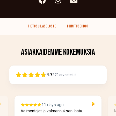
Tietosuojaseloste
Toimitusehdot
Asiakkaidemme kokemuksia
4.7
279
arvostelut
11 days ago
Valmentajat ja valmennuksen laatu.
M