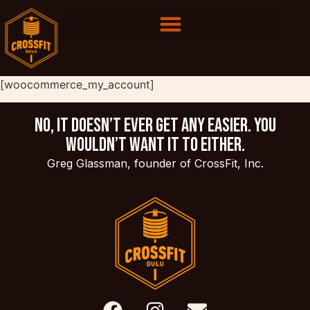
[woocommerce_my_account]
No, it doesn’t ever get any easier. You
wouldn’t want it to either.
Greg Glassman, founder of CrossFit, Inc.