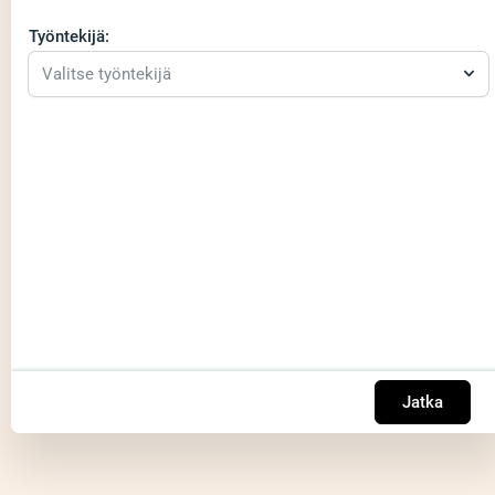
Työntekijä:
Valitse työntekijä
Jatka